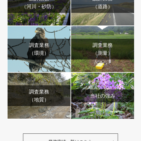
（河川・砂防）
（道路）
調査業務
調査業務
（環境）
（測量）
調査業務
当社の強み
（地質）